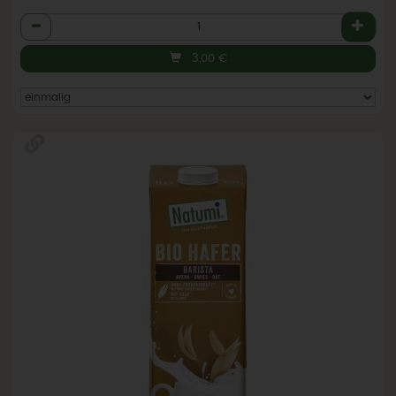
Anzahl
3,00
€