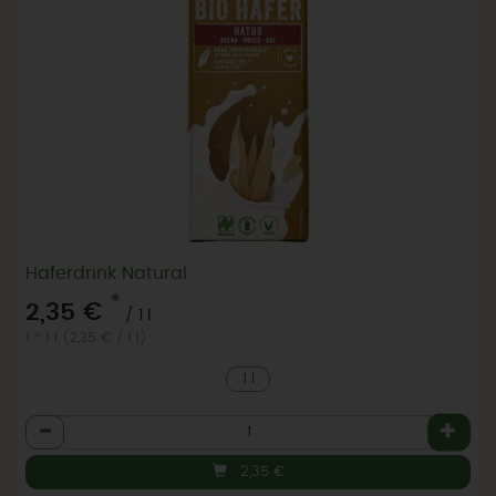
Haferdrink Natural
*
2,35 €
/ 1 l
1 * 1 l (2,35 € / 1 l)
1 l
Anzahl
2,35
€