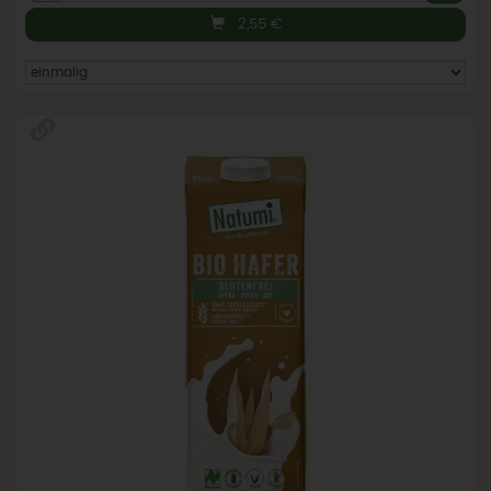
2,55
€