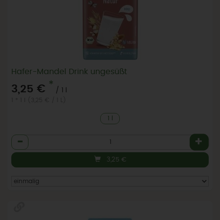
Hafer-Mandel Drink ungesüßt
*
3,25 €
/ 1 l
1 * 1 l (3,25 € / 1 L)
1 l
Anzahl
3,25
€