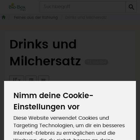
Produkt
Feines aus der Kühlung
Drinks und Milchersatz
Drinks und
Milchersatz
11 von 964
Nimm deine Cookie-
Einstellungen vor
Hersteller
Ernährung
Diese Website verwendet Cookies und
Allergene
Targeting Technologien, um dir ein besseres
Internet-Erlebnis zu ermöglichen und die