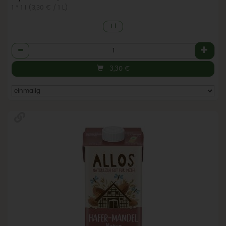
1 * 1 l (3,30 € / 1 L)
1 l
Anzahl
3,30
€