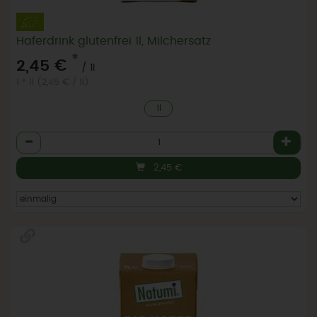
Haferdrink glutenfrei 1l, Milchersatz
*
2,45 €
/ 1l
1 * 1l (2,45 € / 1l)
1l
Anzahl
2,45
€