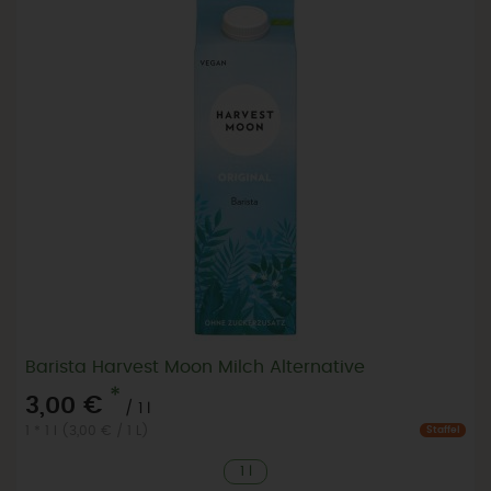
Barista Harvest Moon Milch Alternative
*
3,00 €
/ 1 l
1 * 1 l (3,00 € / 1 L)
Staffel
1 l