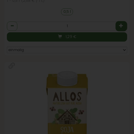
1 * 0,5 l (2,58 € / 1 L)
0,5 l
Anzahl
1,29
€