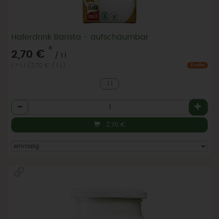
Haferdrink Barista - aufschäumbar
*
2,70 €
/ 1 l
1 * 1 l (2,70 € / 1 L)
Staffel
1 l
Anzahl
2,70
€