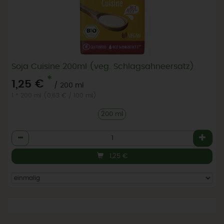
Soja Cuisine 200ml (veg. Schlagsahneersatz)
*
1,25 €
/ 200 ml
1 * 200 ml (0,63 € / 100 ml)
200 ml
Anzahl
1,25
€