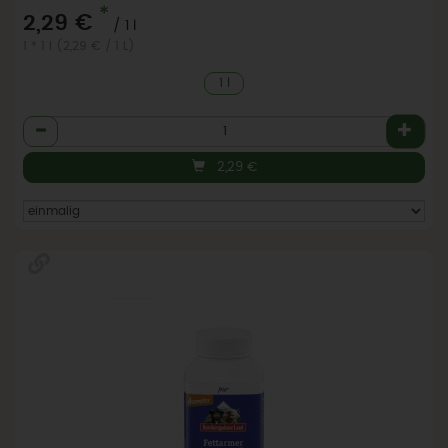
*
2,29 €
/ 1 l
1 * 1 l (2,29 € / 1 L)
1 l
Anzahl
2,29
€