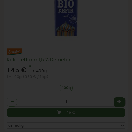
Kefir Fettarm 1,5 % Demeter
*
1,45 €
/ 400g
1 * 400g (3,63 € / 1 kg)
400g
Anzahl
1,45
€