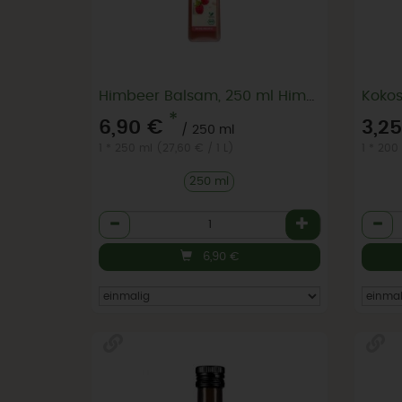
Himbeer Balsam, 250 ml Himbeeressig MHD Oktober 2025
Kokos
*
6,90 €
3,2
/ 250 ml
1 * 250 ml (27,60 € / 1 L)
1 * 200
250 ml
Anzahl
Anzah
6,90
€