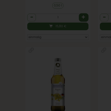
0,50 l
Anzahl
Anzah
15,80
€