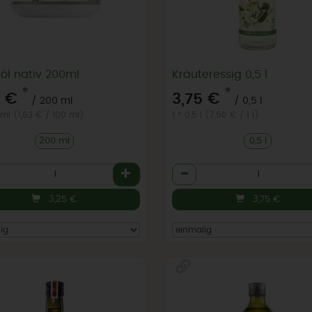
öl nativ 200ml
Kräuteressig 0,5 l
*
*
5 €
3,75 €
/ 200 ml
/ 0,5 l
 ml (1,63 € / 100 ml)
1 * 0,5 l (7,50 € / 1 l)
200 ml
0,5 l
l
Anzahl
3,25
€
3,75
€