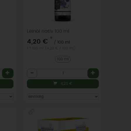
Leinöl nativ 100 ml
*
4,20 €
/ 100 ml
1 * 100 ml (4,20 € / 100 ml)
100 ml
Anzahl
4,20
€