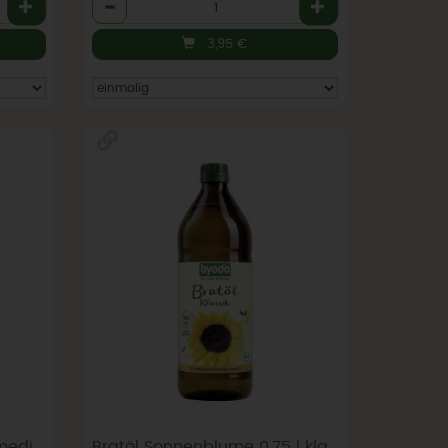
Anzahl
3,95
€
Bratöl "Brat-Olive" 0,75l, mediterranes Olivenöl, Byodo
Bratöl Sonnenblume 0,75 l klassisch, Byodo