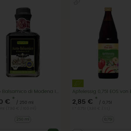
Aceto Balsamico di Modena I.G.P. (Premium)
*
*
50 €
2,85 €
/ 250 ml
/ 0,75l
 ml (7,80 € / 100 ml)
1 * 0,75l (3,80 € / 1 L)
250 ml
0,75l