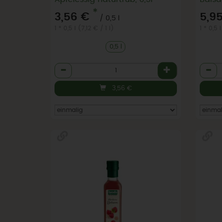
*
3,56 €
5,9
/ 0,5 l
1 * 0,5 l (7,12 € / 1 l)
1 * 0,5 l
0,5 l
Anzahl
Anzah
3,56
€