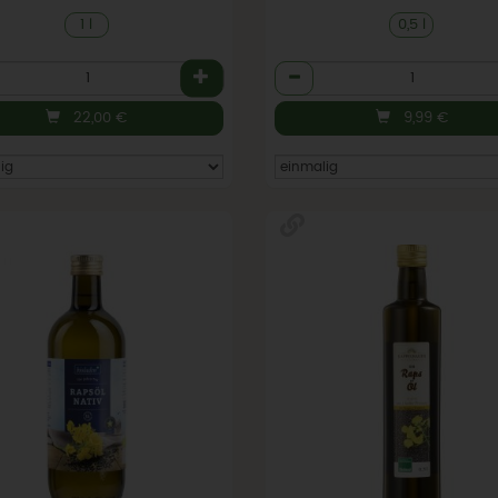
1 l
0,5 l
l
Anzahl
22,00
€
9,99
€