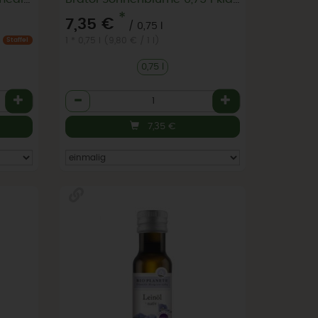
*
7,35 €
/ 0,75 l
1 * 0,75 l (9,80 € / 1 l)
Staffel
0,75 l
Anzahl
7,35
€