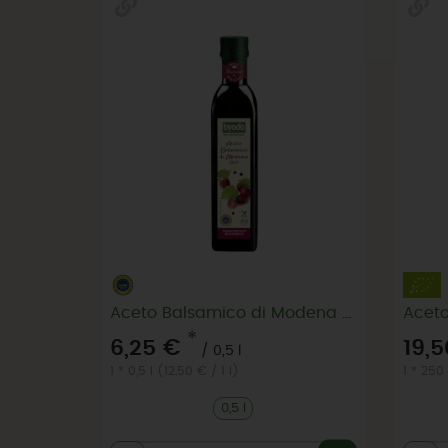
Aceto Balsamico di Modena 0,5 l, Essig
*
6,25 €
19,
/ 0,5 l
1 * 0,5 l (12,50 € / 1 l)
1 * 250
0,5 l