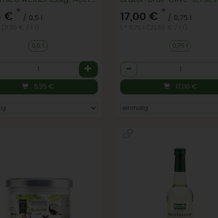
*
*
5 €
17,00 €
/ 0,5 l
/ 0,75 l
 (11,90 € / 1 l)
1 * 0,75 l (22,66 € / 1 l)
0,5 l
0,75 l
l
Anzahl
5,95
€
17,00
€