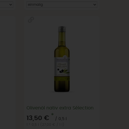
Olivenöl nativ extra Sélection
*
13,50 €
/ 0,5 l
1 * 0,5 l (27,00 € / 1 l)