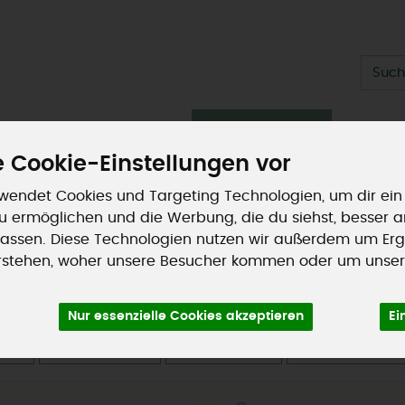
Produ
ische Theke
Getränke
Vorratskammer
Sommers
 Cookie-Einstellungen vor
Kundenaktionen
so geht's
wendet Cookies und Targeting Technologien, um dir ein
 zu ermöglichen und die Werbung, die du siehst, besser 
assen. Diese Technologien nutzen wir außerdem um Erg
rstehen, woher unsere Besucher kommen oder um unser
Nur essenzielle Cookies akzeptieren
Ei
ler
Ernährung
Allergene
Merkmale