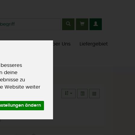
kt
aison
Saisonales
Über Uns
Liefergebiet
 besseres
an deine
ebnisse zu
e Website weiter
nstellungen ändern