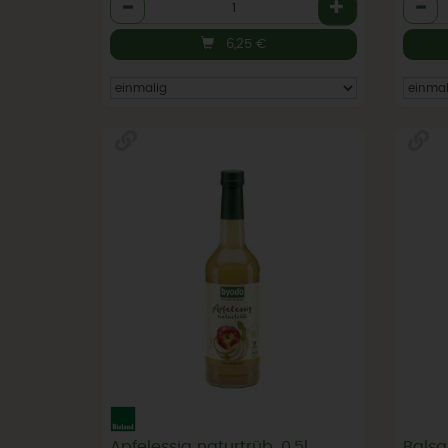
Anzahl
Anzah
6,25
€
Apfelessig naturtrüb, 0,5l