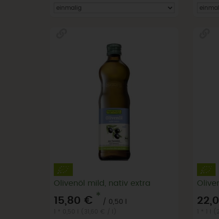
Olivenöl mild, nativ extra
Oliven
*
15,80 €
22,
/ 0,50 l
1 * 0,50 l (31,60 € / l)
1 * 1 l 