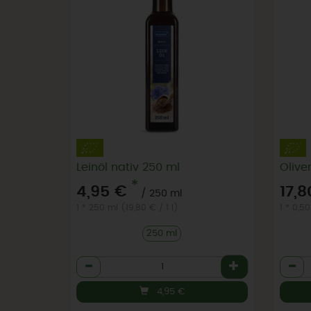
Leinöl nativ 250 ml
*
4,95 €
17,8
/ 250 ml
1 * 250 ml (19,80 € / 1 l)
1 * 0,50
250 ml
Anzahl
Anzah
4,95
€