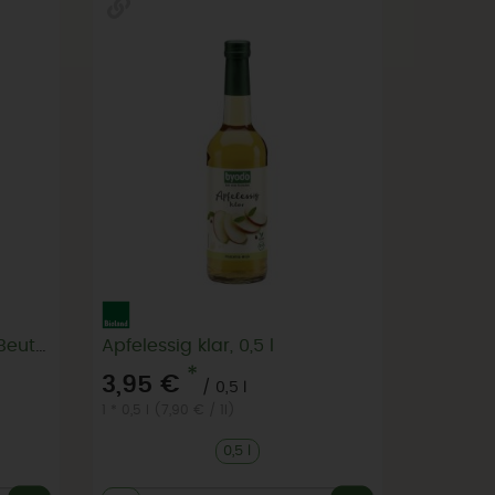
Apfelessig 0,75l EOS von Beutelsbacher
Apfelessig klar, 0,5 l
*
3,95 €
/ 0,5 l
1 * 0,5 l (7,90 € / 1l)
0,5 l