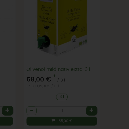
Olivenöl mild nativ extra, 3 l
*
58,00 €
/ 3 l
1 * 3 l (19,31 € / 1 l)
3 l
Anzahl
58,00
€