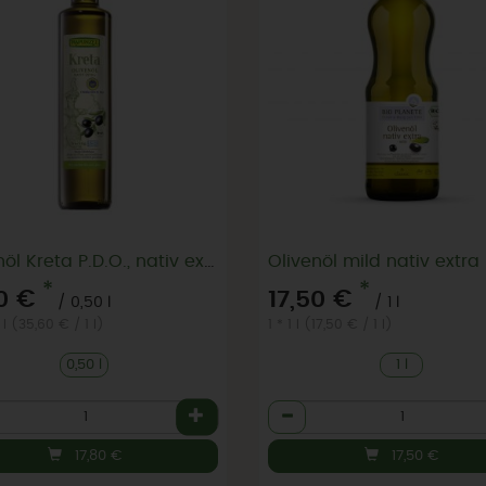
Olivenöl Kreta P.D.O., nativ extra 0,5l
Olivenöl mild nativ extra
*
*
0 €
17,50 €
/ 0,50 l
/ 1 l
 l (35,60 € / 1 l)
1 * 1 l (17,50 € / 1 l)
0,50 l
1 l
l
Anzahl
17,80
€
17,50
€