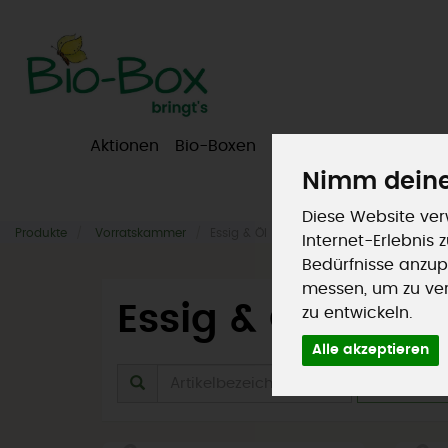
Aktionen
Bio-Boxen
Obst & Gemüse
Fr
Nimm deine
Diese Website ver
Produkte
Vorratskammer
Essig & Öl
Internet-Erlebnis
Bedürfnisse anzup
messen, um zu ve
Essig & Öl
zu entwickeln.
30 von 960
Alle akzeptieren
Herstel