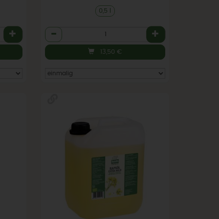
0,5 l
Anzahl
13,50
€