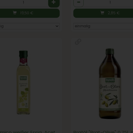
l
Anzahl
19,50
€
2,85
€
Balsamico weißer Essig, Aceto bianco Condimento 0,5 l