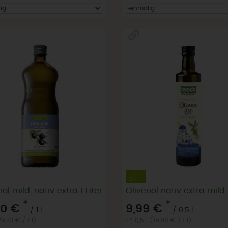
öl mild, nativ extra 1 Liter
Olivenöl nativ extra mild
*
*
00 €
9,99 €
/ 1 l
/ 0,5 l
(29,33 € / 1 l)
1 * 0,5 l (19,98 € / 1 l)