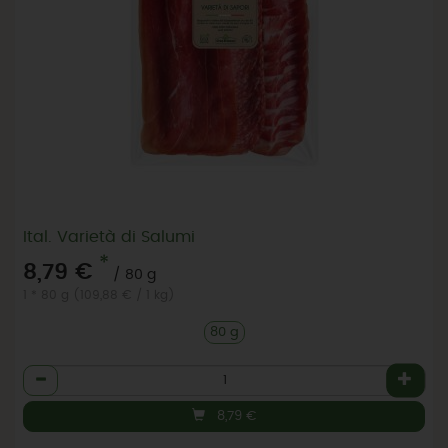
Ital. Varietà di Salumi
*
8,79 €
/ 80 g
1 * 80 g (109,88 € / 1 kg)
80 g
Anzahl
8,79
€