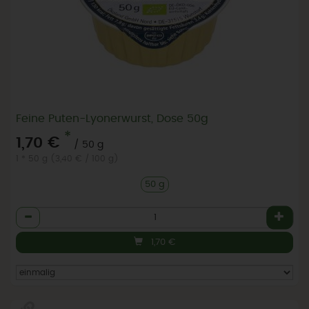
Feine Puten-Lyonerwurst, Dose 50g
*
1,70 €
/ 50 g
1 * 50 g (3,40 € / 100 g)
50 g
Anzahl
1,70
€