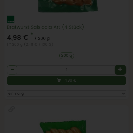
Bratwurst Salsiccia Art (4 Stück)
*
4,98 €
/ 200 g
1 * 200 g (2,49 € / 100 G)
200 g
Anzahl
4,98
€