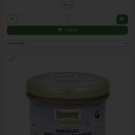
160 g
Anzahl
3,95
€