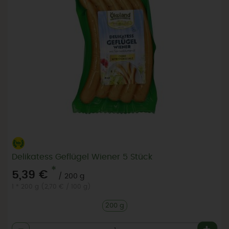
Delikatess Geflügel Wiener 5 Stück
*
5,39 €
/ 200 g
1 * 200 g (2,70 € / 100 g)
200 g
Anzahl