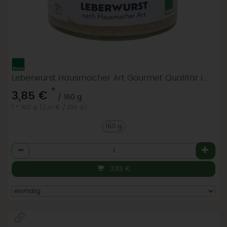
Leberwurst Hausmacher Art Gourmet Qualität im Glas
*
3,85 €
/ 160 g
1 * 160 g (2,41 € / 100 G)
160 g
Anzahl
3,85
€