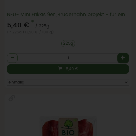
NEU- Mini Frikkis 9er ,Bruderhahn projekt - für ein gerechtes Ei
*
5,40 €
/ 225g
1 * 225g (13,50 € / 100 g)
225g
Anzahl
5,40
€