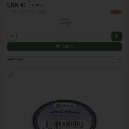
*
1,65 €
/ 25 g
1 * 25 g (8,25 € / 1 kg)
Staffel
25 g
Anzahl
1,65
€