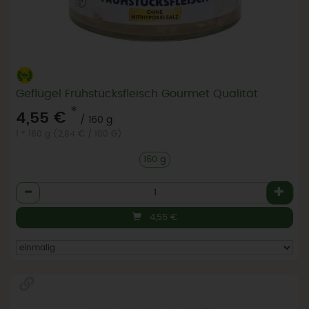
Geflügel Frühstücksfleisch Gourmet Qualität
*
4,55 €
/ 160 g
1 * 160 g (2,84 € / 100 G)
160 g
Anzahl
4,55
€