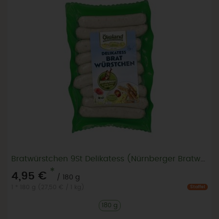
Bratwürstchen 9St Delikatess (Nürnberger Bratwurst)
*
4,95 €
/ 180 g
1 * 180 g (27,50 € / 1 kg)
Staffel
180 g