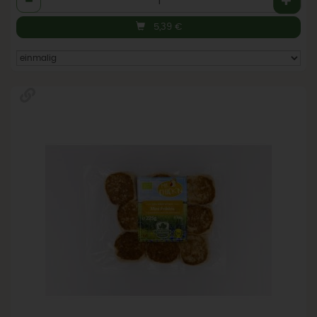
5,39
€