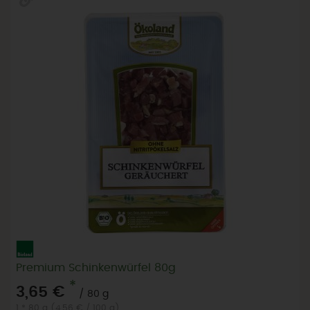
Premium Schinkenwürfel 80g
*
3,65 €
/ 80 g
1 * 80 g (4,56 € / 100 g)