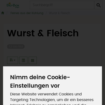
Produkt
Feines aus der Kühlung
Wurst & Fleisch
Wurst & Fleisch
12 von 964
Nimm deine Cookie-
Hersteller
Ernährung
Einstellungen vor
Allergene
Diese Website verwendet Cookies und
Targeting Technologien, um dir ein besseres