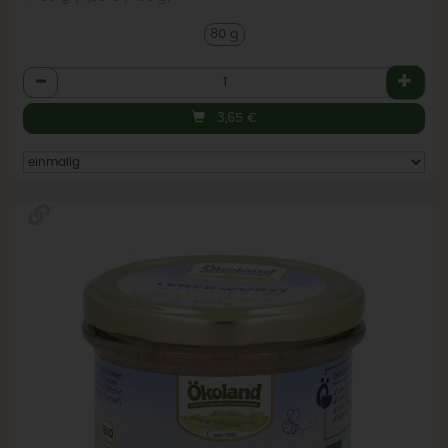
80 g
Anzahl
3,65
€