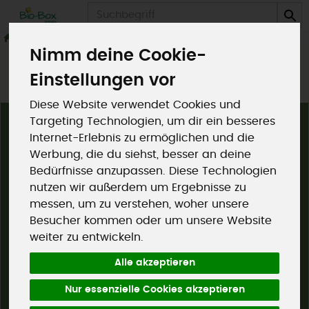
Produkt
Nimm deine Cookie-
Einstellungen vor
Diese Website verwendet Cookies und
Targeting Technologien, um dir ein besseres
Beurer Bio-Box Vertriebs GmbH
Internet-Erlebnis zu ermöglichen und die
Reintal 14
Werbung, die du siehst, besser an deine
83677 Reichersbeuern
Bedürfnisse anzupassen. Diese Technologien
nutzen wir außerdem um Ergebnisse zu
Telefon: 08041 -3345
messen, um zu verstehen, woher unsere
Besucher kommen oder um unsere Website
bestellung@bio-box.eu
weiter zu entwickeln.
Bio-Box entdecken
Alle akzeptieren
Über uns
Unsere Partner
Nur essenzielle Cookies akzeptieren
Rezepte