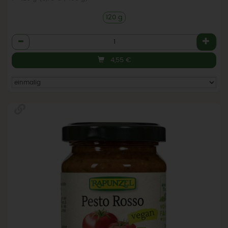
120 g
Anzahl
4,55
€