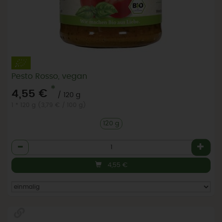
Pesto Rosso, vegan
*
4,55 €
/ 120 g
1 * 120 g (3,79 € / 100 g)
120 g
Anzahl
4,55
€