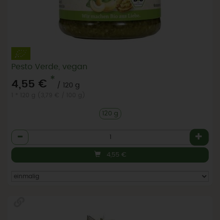
Pesto Verde, vegan
*
4,55 €
/ 120 g
1 * 120 g (3,79 € / 100 g)
120 g
Anzahl
4,55
€