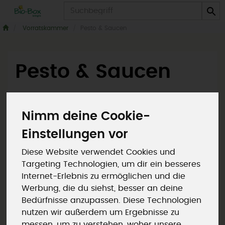
Produkt
Vorratskammer
Pesto & Saucen
Pesto & Saucen
7 von 964
Nimm deine Cookie-
Einstellungen vor
Diese Website verwendet Cookies und
Targeting Technologien, um dir ein besseres
Hersteller
Ernährung
Internet-Erlebnis zu ermöglichen und die
Werbung, die du siehst, besser an deine
Allergene
Bedürfnisse anzupassen. Diese Technologien
nutzen wir außerdem um Ergebnisse zu
messen, um zu verstehen, woher unsere