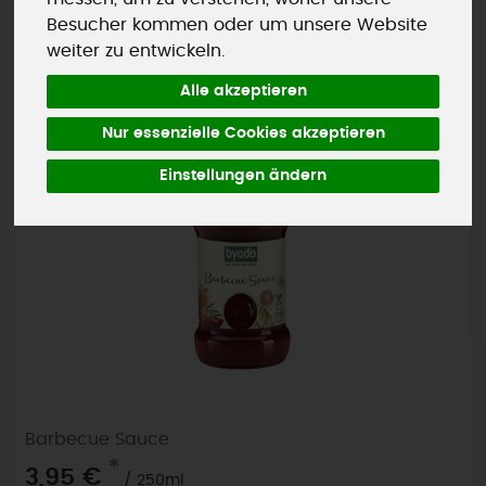
Besucher kommen oder um unsere Website
weiter zu entwickeln.
Alle akzeptieren
Nur essenzielle Cookies akzeptieren
Einstellungen ändern
Barbecue Sauce
*
3,95 €
/ 250ml