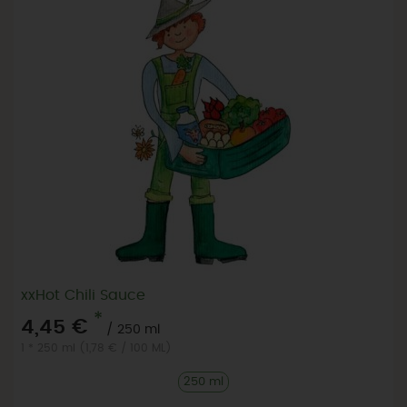
xxHot Chili Sauce
*
4,45 €
/ 250 ml
1 * 250 ml (1,78 € / 100 ML)
250 ml