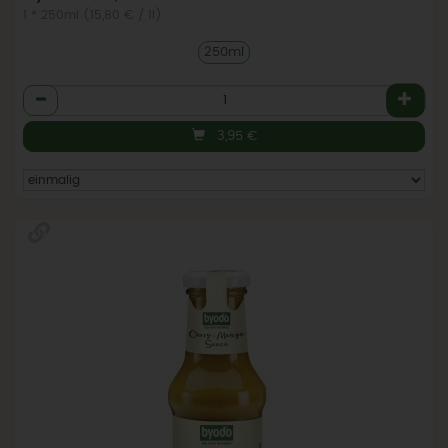
1 * 250ml (15,80 € / 1l)
250ml
Anzahl
3,95
€