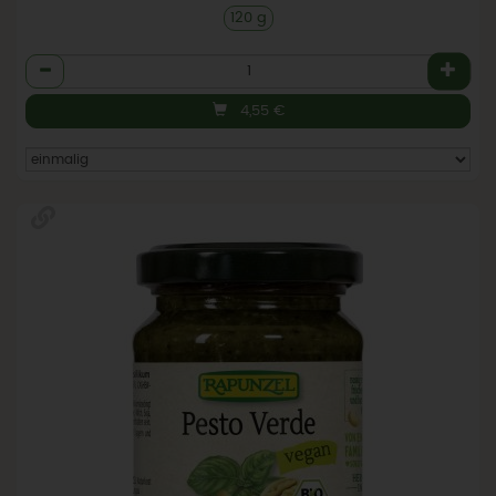
120 g
Anzahl
4,55
€