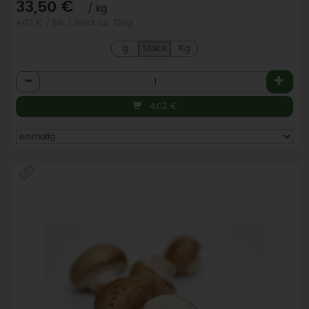
*
33,50 €
/ kg
4,02 € / Stk, 1 Stück ca. 120g
g
Stück
Kg
Anzahl
4,02
€