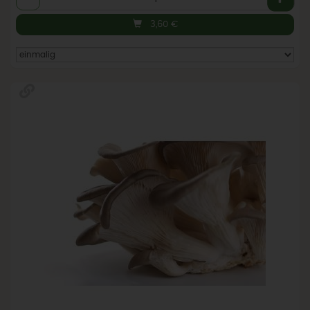
3,60
€