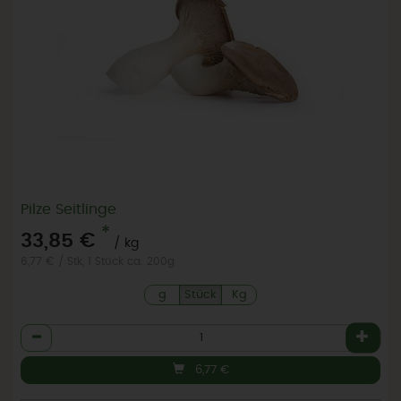
Pilze Seitlinge
*
33,85 €
/ kg
6,77 € / Stk, 1 Stück ca. 200g
g
Stück
Kg
Anzahl
6,77
€