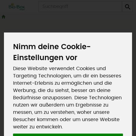
Produkt
Einstellungen ändern
Nimm deine Cookie-
Datenschutz bei Beurer Bio-Box Vertriebs GmbH
Einstellungen vor
Wir handeln mit Naturkost. Nicht mit Ihren Daten!
Das versprechen wir Ihnen.
Diese Website verwendet Cookies und
Targeting Technologien, um dir ein besseres
Ihre Daten werden ausschließlich zur Abwicklung
von Bestellungen, Lieferungen der Ware, das
Internet-Erlebnis zu ermöglichen und die
Erbringen von Dienstleistungen und des
Werbung, die du siehst, besser an deine
Zahlungsverkehrs genutzt. Des weiteren werden Ihre
Bedürfnisse anzupassen. Diese Technologien
Daten dazu verwendet, um Datensätze zu
nutzen wir außerdem um Ergebnisse zu
aktualisieren und die Kundenpflege zu
messen, um zu verstehen, woher unsere
gewährleisten. Um Mißbrauch unserer Website zu
Besucher kommen oder um unsere Website
verhindern und unseren Online Shop optimal zu
weiter zu entwickeln.
verbessern benötigen wir Ihre Informationen.