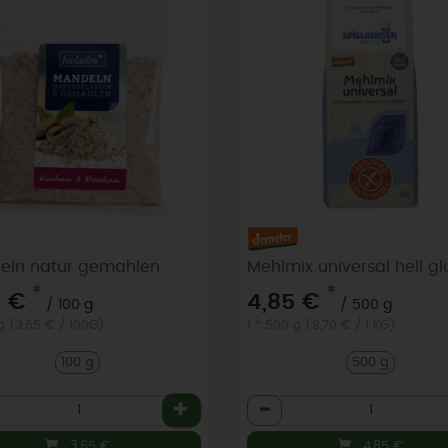
eln natur gemahlen
*
*
5 €
4,85 €
/ 100 g
/ 500 g
 g (3,65 € / 100G)
1 * 500 g (9,70 € / 1 KG)
100 g
500 g
l
Anzahl
3,65
€
4,85
€