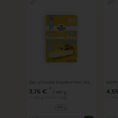
Der schnelle Käsekuchen, Backmischung - besonders knusprig 485g
*
3,75 €
4,5
/ 485 g
1 * 485 g (7,73 € / 1 kg)
1 * 400
485 g