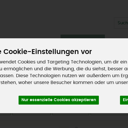
Produ
ische Theke
Getränke
Vorratskammer
Sommers
 Cookie-Einstellungen vor
Kundenaktionen
so geht's
wendet Cookies und Targeting Technologien, um dir ein
 zu ermöglichen und die Werbung, die du siehst, besser 
assen. Diese Technologien nutzen wir außerdem um Erg
rstehen, woher unsere Besucher kommen oder um unser
Nur essenzielle Cookies akzeptieren
Ei
ler
Ernährung
Allergene
Merkmale