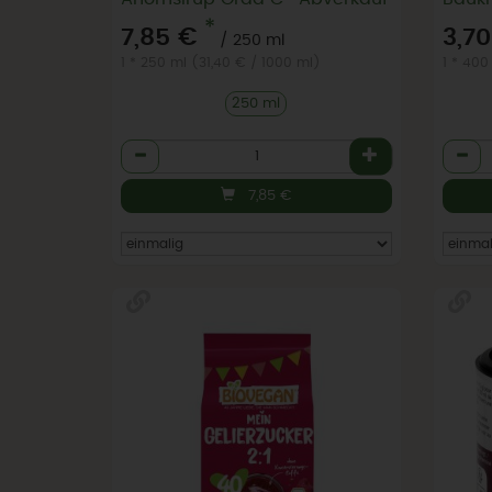
*
7,85 €
3,7
/ 250 ml
1 * 250 ml (31,40 € / 1000 ml)
1 * 400
250 ml
Anzahl
Anzah
7,85
€