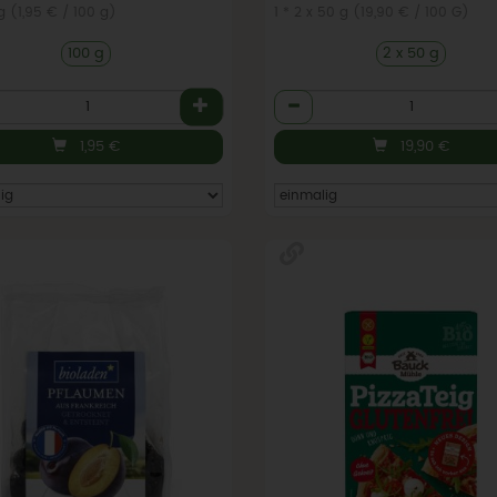
 g (1,95 € / 100 g)
1 * 2 x 50 g (19,90 € / 100 G)
100 g
2 x 50 g
l
Anzahl
1,95
€
19,90
€