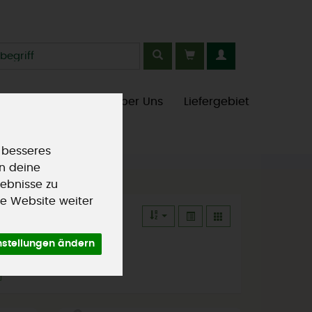
kt
aison
Saisonales
Über Uns
Liefergebiet
 besseres
an deine
ebnisse zu
e Website weiter
nstellungen ändern