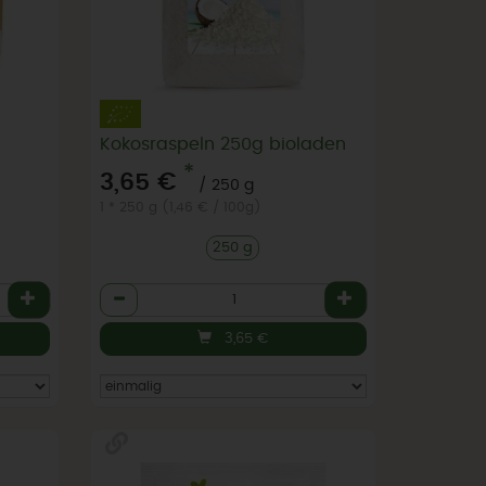
Kokosraspeln 250g bioladen
*
3,65 €
/ 250 g
1 * 250 g (1,46 € / 100g)
250 g
Anzahl
3,65
€