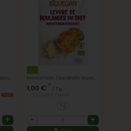
Mehlmix universal hell glutenfrei
Meisterhefe /Backhefe Biovegan
*
1,00 €
/ 7 g
1 * 7 g (14,29 € / 100 G)
Staffel
7 g
Anzahl
1,00
€