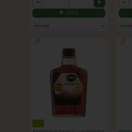
Anzahl
Anzah
3,75
€
Ahornsirup Grad C -Abverkauf