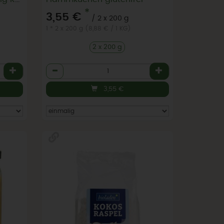
*
3,55 €
/ 2 x 200 g
1 * 2 x 200 g (8,88 € / 1 KG)
2 x 200 g
Anzahl
3,55
€