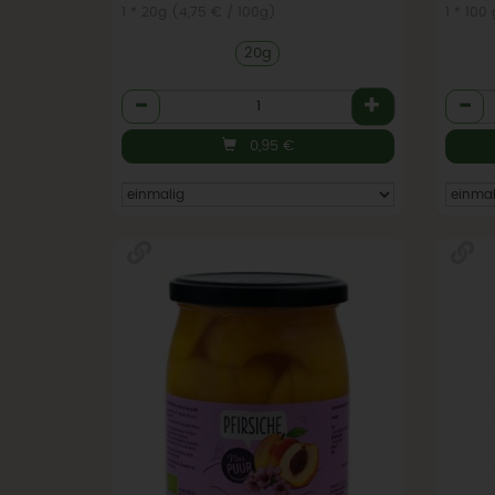
1 * 20g (4,75 € / 100g)
1 * 100
20g
Anzahl
Anzah
0,95
€