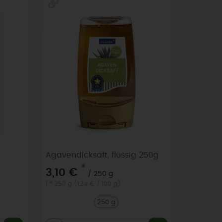
Agavendicksaft, flüssig 250g
*
3,10 €
/ 250 g
1 * 250 g (1,24 € / 100 g)
250 g