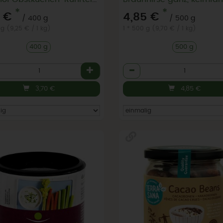
*
*
0 €
4,85 €
/ 400 g
/ 500 g
 g (9,25 € / 1 kg)
1 * 500 g (9,70 € / 1 kg)
400 g
500 g
l
Anzahl
3,70
€
4,85
€