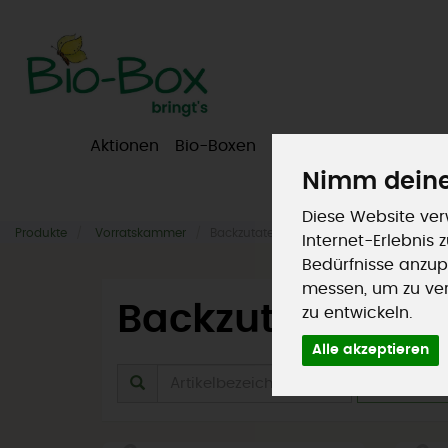
Aktionen
Bio-Boxen
Obst & Gemüse
Fr
Nimm deine
Diese Website ver
Produkte
Vorratskammer
Backzutaten
Internet-Erlebnis
Bedürfnisse anzup
messen, um zu ve
Backzutaten
zu entwickeln.
30 von 964
Alle akzeptieren
Herstel