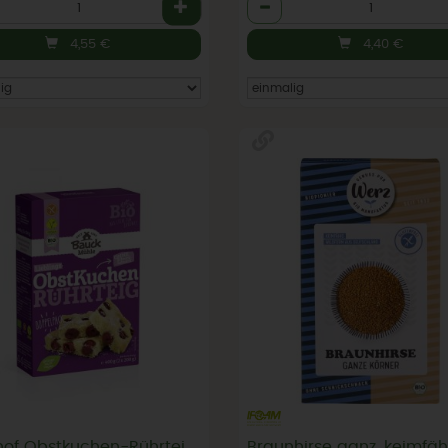
l
Anzahl
4,55
€
4,40
€
Baukhof Obstkuchen-Rührteig Backmischung, glutenfrei