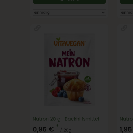
Natron 20 g -Backhilfsmittel
Natro
*
0,95 €
1,95
/ 20g