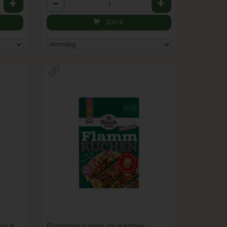
Anzahl
3,10
€
Braunhirse ganz, keimfähig Kennenlernaktion
Flammkuchen glutenfrei