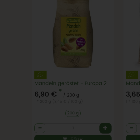
Mandeln geröstet - Europa 200g
Mand
*
6,90 €
3,6
/ 200 g
1 * 200 g (3,45 € / 100 g)
1 * 100
200 g
Anzahl
Anzah
6,90
€