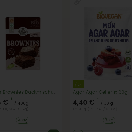
Maffin Brownies Backmischung, glutenfrei
Agar Agar Gelierfix 30g
*
*
5 €
4,40 €
/ 400g
/ 30 g
g (11,38 € / 1 kg)
1 * 30 g (14,67 € / 100 g)
400g
30 g