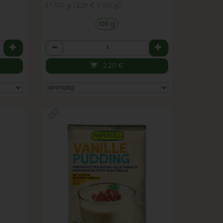
1 * 100 g (2,20 € / 100 g)
100 g
Anzahl
2,20
€