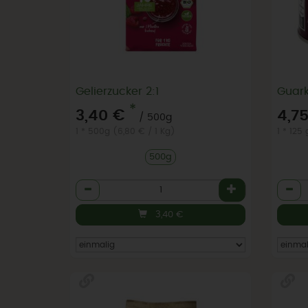
Gelierzucker 2:1
Guar
*
3,40 €
4,7
/ 500g
1 * 500g (6,80 € / 1 Kg)
1 * 125
500g
Anzahl
Anzah
3,40
€