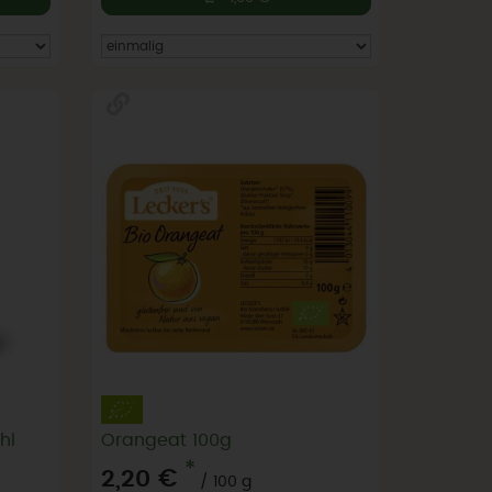
hl
Orangeat 100g
*
2,20 €
/ 100 g