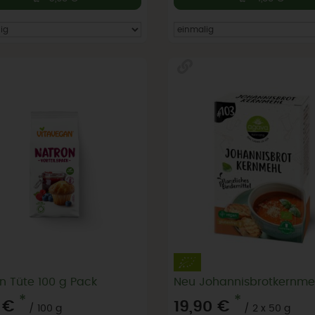
n Tüte 100 g Pack
Neu Johannisbrotkernme
*
*
 €
19,90 €
/ 100 g
/ 2 x 50 g