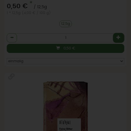
*
0,50 €
/ 12,5g
1 * 12,5g (4,00 € / 100 g)
12,5g
Anzahl
0,50
€