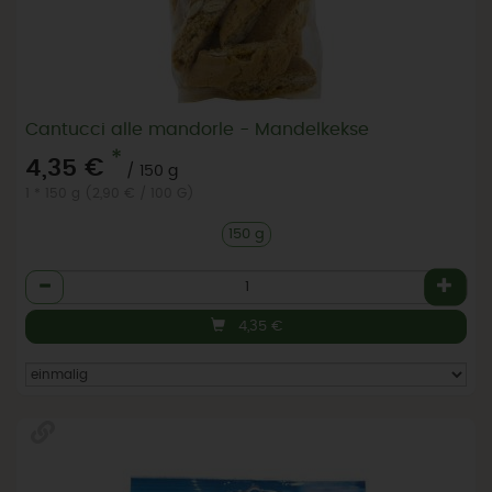
Cantucci alle mandorle - Mandelkekse
*
4,35 €
/ 150 g
1 * 150 g (2,90 € / 100 G)
150 g
Anzahl
4,35
€