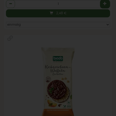
Anzahl
2,48
€