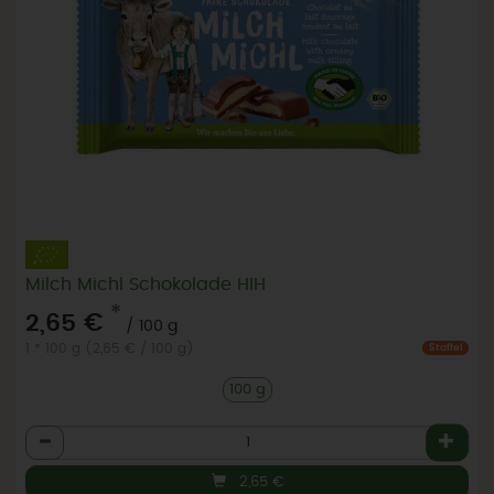
Milch Michl Schokolade HIH
*
2,65 €
/ 100 g
1 * 100 g (2,65 € / 100 g)
Staffel
100 g
Anzahl
2,65
€