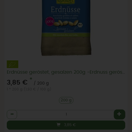
Erdnüsse geröstet, gesalzen 200g -Erdnuss geröstet
*
3,85 €
/ 200 g
1 * 200 g (1,93 € / 100 g)
200 g
Anzahl
3,85
€