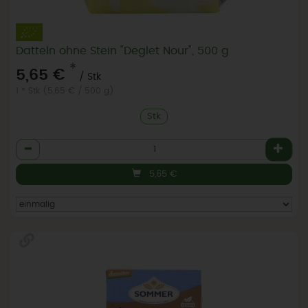
Datteln ohne Stein "Deglet Nour", 500 g
*
5,65 €
/ Stk
1 * Stk (5,65 € / 500 g)
Stk
Anzahl
5,65
€