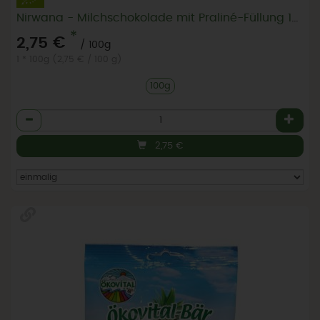
Nirwana - Milchschokolade mit Praliné-Füllung 100 g
*
2,75 €
/ 100g
1 * 100g (2,75 € / 100 g)
100g
Anzahl
2,75
€