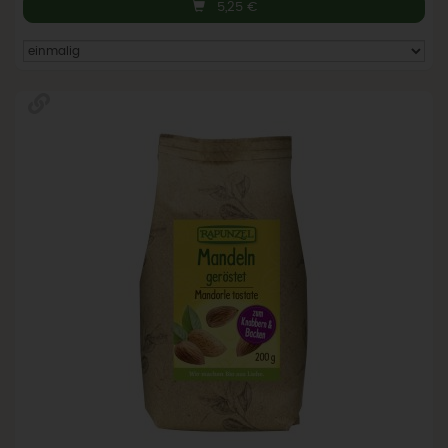
5,25
€