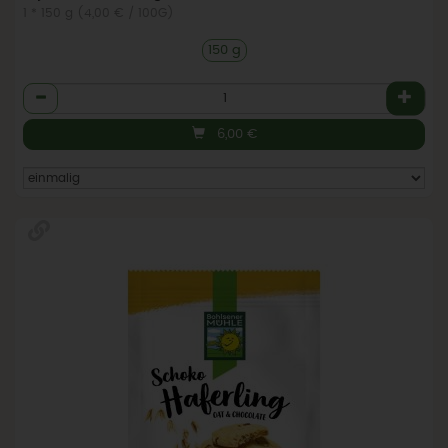
1 * 150 g (4,00 € / 100G)
150 g
Anzahl
6,00
€