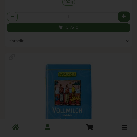
100g
Anzahl
2,75
€
Toggle
cart