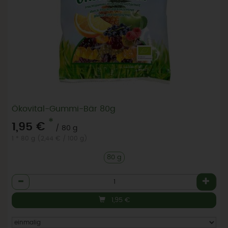
Ökovital-Gummi-Bär 80g
*
1,95 €
/ 80 g
1 * 80 g (2,44 € / 100 g)
80 g
Anzahl
1,95
€