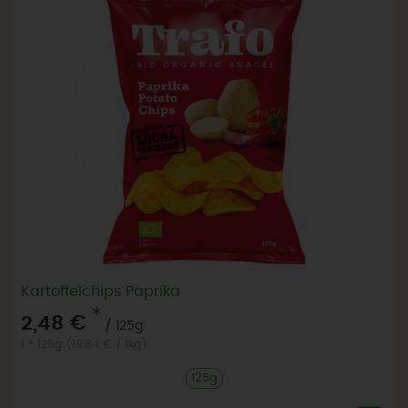
Kartoffelchips Paprika
*
2,48 €
/ 125g
1 * 125g (19,84 € / 1kg)
125g