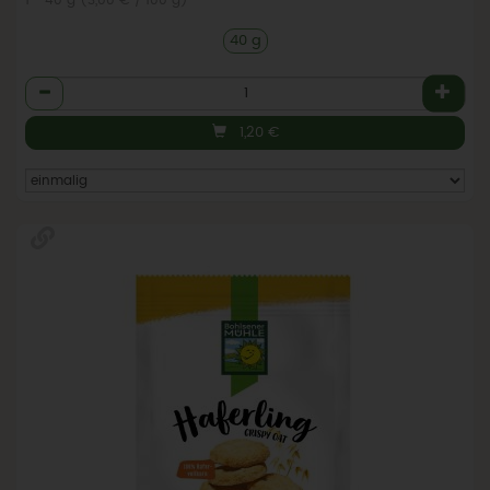
40 g
Anzahl
1,20
€