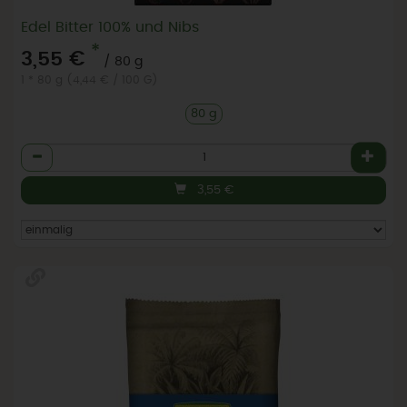
Edel Bitter 100% und Nibs
*
3,55 €
/ 80 g
1 * 80 g (4,44 € / 100 G)
80 g
Anzahl
3,55
€