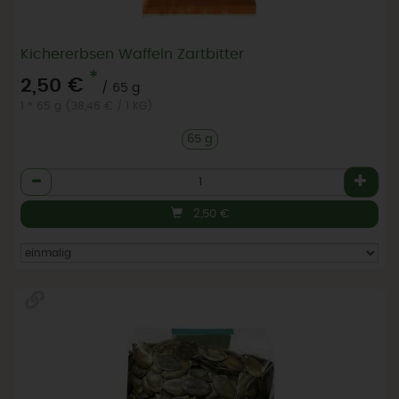
Kichererbsen Waffeln Zartbitter
*
2,50 €
/ 65 g
1 * 65 g (38,46 € / 1 KG)
65 g
Anzahl
2,50
€