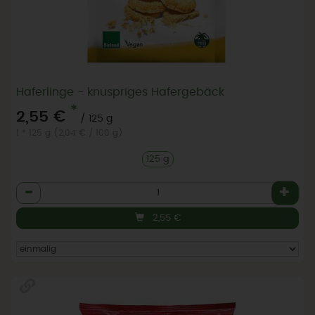
Haferlinge - knuspriges Hafergebäck
*
2,55 €
/ 125 g
1 * 125 g (2,04 € / 100 g)
125 g
Anzahl
2,55
€