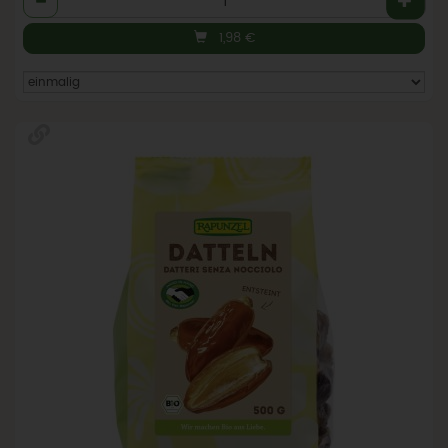
1,98
€