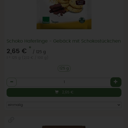
Schoko Haferlinge - Gebäck mit Schokostückchen
*
2,65 €
/ 125 g
1 * 125 g (2,12 € / 100 g)
125 g
Anzahl
2,65
€