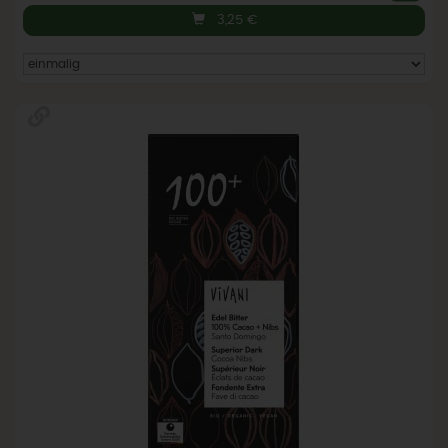
3,25
€