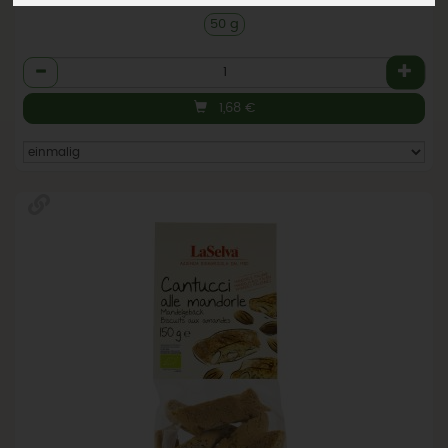
50 g
Anzahl
1,68
€