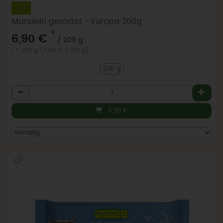
Mandeln geröstet - Europa 200g
*
6,90 €
/ 200 g
1 * 200 g (3,45 € / 100 g)
200 g
Anzahl
6,90
€