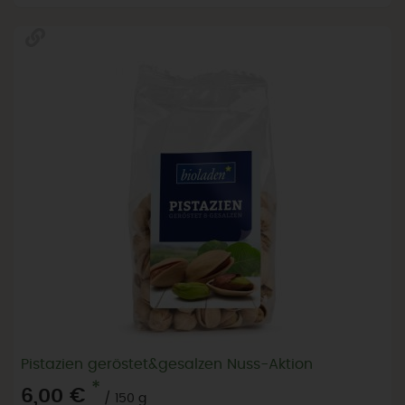
Pistazien geröstet&gesalzen Nuss-Aktion
*
6,00 €
/ 150 g