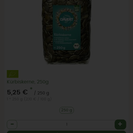
Kürbiskerne, 250g
*
5,25 €
/ 250 g
1 * 250 g (2,10 € / 100 g)
250 g
Anzahl