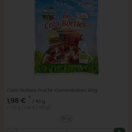
Cola-Bottles Frucht-Gummibären 80g
*
1,98 €
/ 80 g
1 * 80 g (2,48 € / 100 g)
80 g
Anzahl