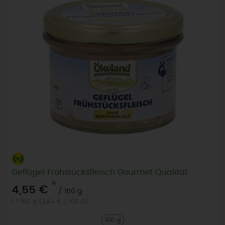
Geflügel Frühstücksfleisch Gourmet Qualität
*
4,55 €
/ 160 g
1 * 160 g (2,84 € / 100 G)
160 g