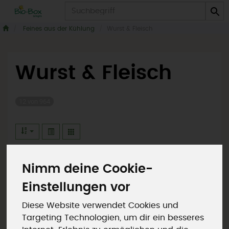
Produkt
Feines aus der Kühlung
Wurst & Fleisch
Wurst & Fleisch
12 von 964
Nimm deine Cookie-
Hersteller
Ernährung
Einstellungen vor
Allergene
Diese Website verwendet Cookies und
Targeting Technologien, um dir ein besseres