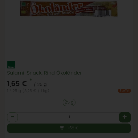
Salami-Snack, Rind Ökoländer
*
1,65 €
/ 25 g
1 * 25 g (8,25 € / 1 kg)
Staffel
25 g
Anzahl
1,65
€