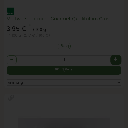
Mettwurst gekocht Gourmet Qualität im Glas
*
3,95 €
/ 160 g
1 * 160 g (2,47 € / 100 G)
160 g
Anzahl
3,95
€