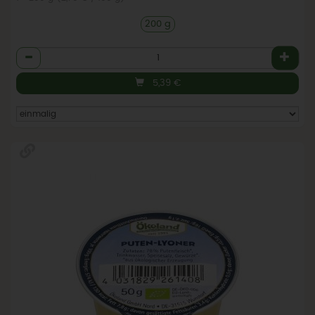
200 g
Anzahl
5,39
€