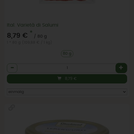
Ital. Varietà di Salumi
*
8,79 €
/ 80 g
1 * 80 g (109,88 € / 1 kg)
80 g
Anzahl
8,79
€