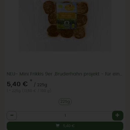
NEU- Mini Frikkis 9er ,Bruderhahn projekt - für ein gerechtes Ei
*
5,40 €
/ 225g
1 * 225g (13,50 € / 100 g)
225g
Anzahl
5,40
€