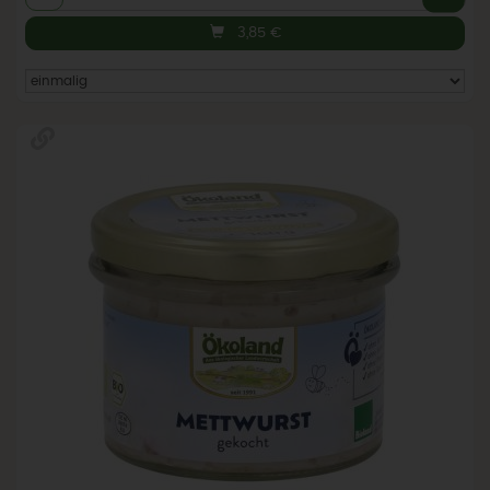
3,85
€