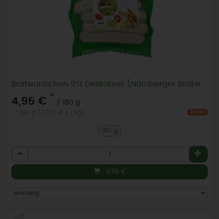
Bratwürstchen 9St Delikatess (Nürnberger Bratwurst)
*
4,95 €
/ 180 g
1 * 180 g (27,50 € / 1 kg)
Staffel
180 g
Anzahl
4,95
€