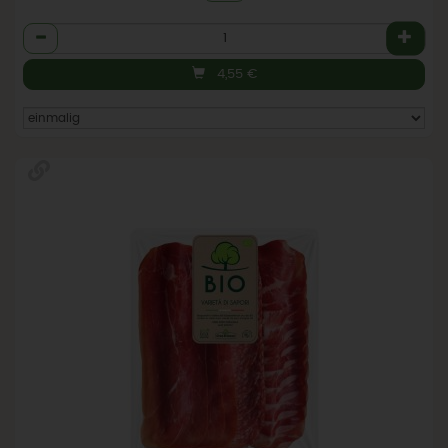
Anzahl
4,55
€