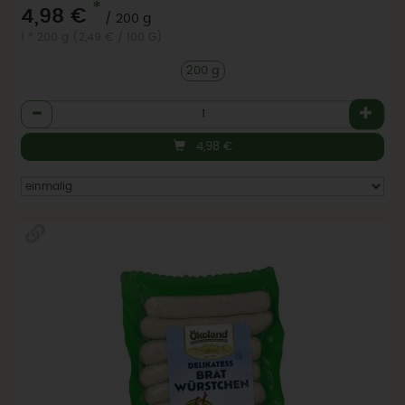
*
4,98 €
/ 200 g
1 * 200 g (2,49 € / 100 G)
200 g
Anzahl
4,98
€