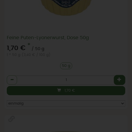
Feine Puten-Lyonerwurst, Dose 50g
*
1,70 €
/ 50 g
1 * 50 g (3,40 € / 100 g)
50 g
Anzahl
1,70
€