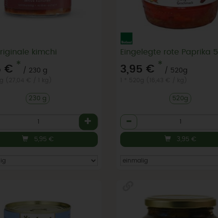
riginale kimchi
*
*
5 €
3,95 €
/ 230 g
/ 520g
 g (27,04 € / 1 kg)
1 * 520g (16,43 € / kg)
230 g
520g
l
Anzahl
5,95
€
3,95
€