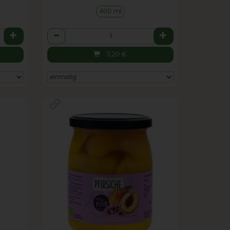
400 ml
Anzahl
3,20
€