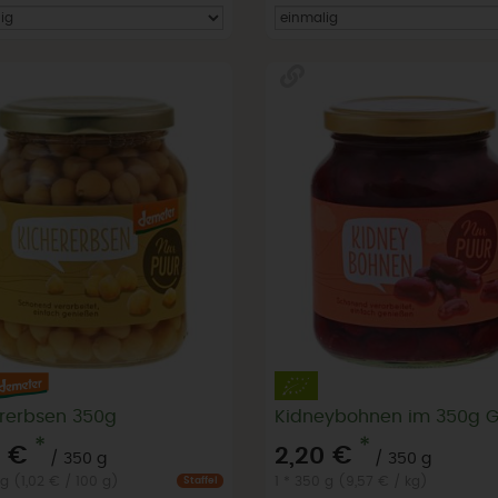
rerbsen 350g
Kidneybohnen im 350g G
*
*
5 €
2,20 €
/ 350 g
/ 350 g
 g (1,02 € / 100 g)
1 * 350 g (9,57 € / kg)
Staffel