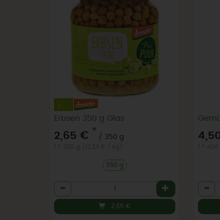
Erbsen 350 g Glas
*
2,65 €
4,5
/ 350 g
1 * 350 g (12,33 € / kg)
1 * 400 
350 g
Anzahl
Anzah
2,65
€