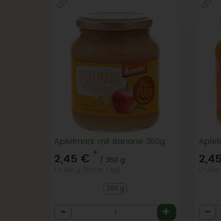
Apfelmark mit Banane 360g
Apfe
*
2,45 €
2,4
/ 360 g
1 * 360 g (6,81 € / kg)
1 * 360
360 g
Anzahl
Anzah