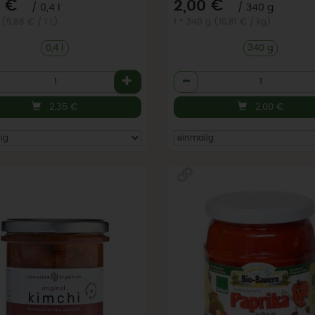
*
*
5 €
2,00 €
/ 0,4 l
/ 340 g
l (5,88 € / 1 L)
1 * 340 g (10,81 € / kg)
0,4 l
340 g
l
Anzahl
2,35
€
2,00
€