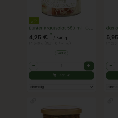
Bunter Krautsalat 580 ml -GLAS
das o
*
4,25 €
5,9
/ 540 g
1 * 540 g (15,74 € / =1 kg)
1 * 230
540 g
Anzahl
Anzah
4,25
€