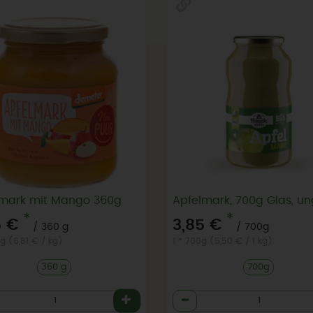
lmark mit Mango 360g
*
*
5 €
3,85 €
/ 360 g
/ 700g
 g (6,81 € / kg)
1 * 700g (5,50 € / 1 kg)
360 g
700g
l
Anzahl