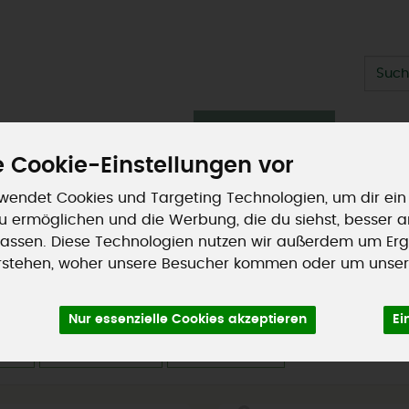
Produ
ische Theke
Getränke
Vorratskammer
Sommers
 Cookie-Einstellungen vor
Kundenaktionen
so geht's
wendet Cookies und Targeting Technologien, um dir ein
 zu ermöglichen und die Werbung, die du siehst, besser 
assen. Diese Technologien nutzen wir außerdem um Erg
rstehen, woher unsere Besucher kommen oder um unser
ngemachtes
36 von 964
Nur essenzielle Cookies akzeptieren
Ei
ler
Ernährung
Allergene