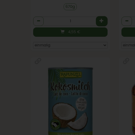
670g
Anzahl
Anzah
4,55
€