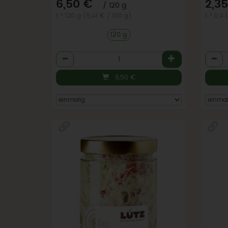
*
6,50 €
2,3
/ 120 g
1 * 120 g (5,41 € / 100 g)
1 * 0,4 
120 g
Anzahl
Anzah
6,50
€