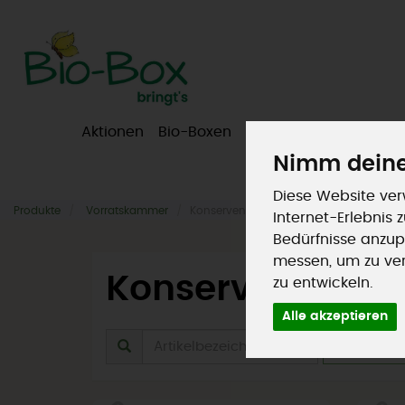
Aktionen
Bio-Boxen
Obst & Gemüse
Fr
Nimm deine
Diese Website ver
Produkte
Vorratskammer
Konserven & Eingemachtes
Internet-Erlebnis
Bedürfnisse anzup
messen, um zu ve
Konserven & Ei
zu entwickeln.
Alle akzeptieren
Herstel