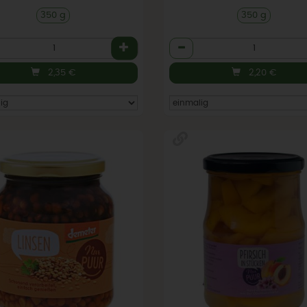
350 g
350 g
l
Anzahl
2,35
€
2,20
€