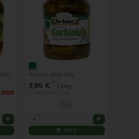
Gewürzgurken süß sauer 680g Glas Essiggurken
Gurkinis 330g Glas
*
3,85 €
/ 330g
1 * 330g (20,81 € / kg)
Staffel
330g
Anzahl
3,85
€