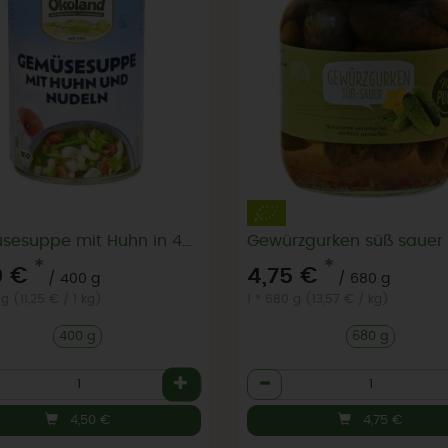
Gemüsesuppe mit Huhn in 400g Dose
*
*
0 €
4,75 €
/ 400 g
/ 680 g
g (11,25 € / 1 kg)
1 * 680 g (13,57 € / kg)
400 g
680 g
l
Anzahl
4,50
€
4,75
€