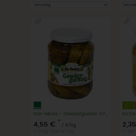
Isar-Moos - Gewürzgurken 670g Glas Essiggurken
Kiche
*
4,55 €
2,3
/ 670g
1 * 670g (12,64 € / kg)
1 * 350