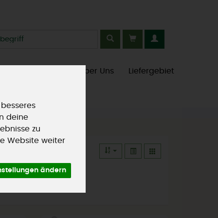
kt
aison
Saisonales
Über Uns
Liefergebiet
 besseres
an deine
ebnisse zu
e Website weiter
nstellungen ändern