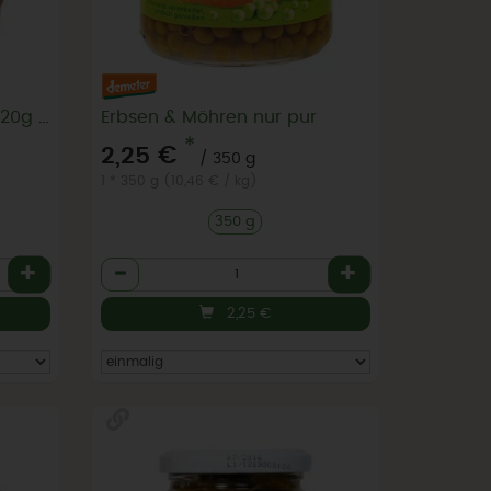
Eingelegte rote Paprika 520g Glas
Erbsen & Möhren nur pur
*
2,25 €
/ 350 g
1 * 350 g (10,46 € / kg)
350 g
Anzahl
2,25
€