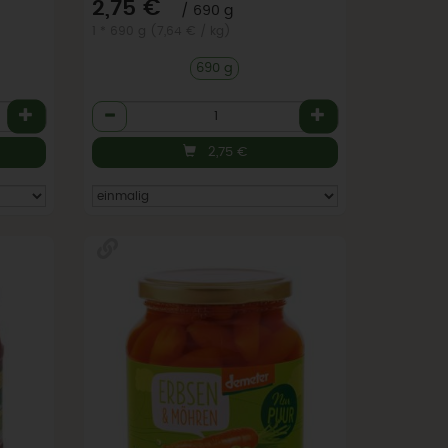
*
2,75 €
/ 690 g
1 * 690 g (7,64 € / kg)
690 g
Anzahl
2,75
€