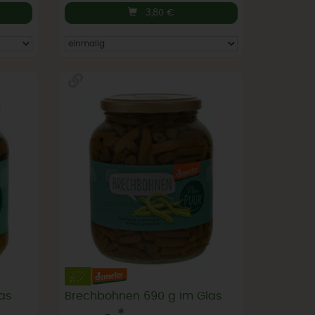
3,80
€
as
Brechbohnen 690 g im Glas