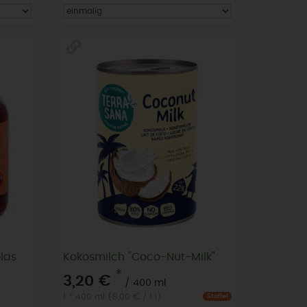
las
Kokosmilch "Coco-Nut-Milk"
*
3,20 €
/ 400 ml
1 * 400 ml (8,00 € / 1 l)
Staffel