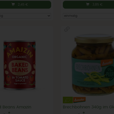
2,45
€
3,85
€
d Beans Amazin
Brechbohnen 340g im Gl