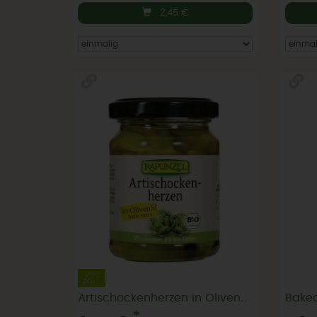
2,45
€
Artischockenherzen in Olivenöl 120g
Bake