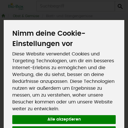
Produkt
Obst & Gemüse
Blatt- und Stangengemüse
Nimm deine Cookie-
Einstellungen vor
Diese Website verwendet Cookies und
Targeting Technologien, um dir ein besseres
Internet-Erlebnis zu ermöglichen und die
Werbung, die du siehst, besser an deine
Bedürfnisse anzupassen. Diese Technologien
nutzen wir außerdem um Ergebnisse zu
messen, um zu verstehen, woher unsere
Besucher kommen oder um unsere Website
Mangold grün Gärtnerei
weiter zu entwickeln.
Wallenburg
Alle akzeptieren
*
-
8,70 €
/ kg