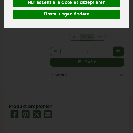
Nur essenzielle Cookies akzeptieren
Österreich
3,48 € / Stk
1 Stück ca. 400g
Einstellungen ändern
(0,87 € / 100 g)
inkl. 7% MwSt.
g
Stück
Kg
Anzahl
3,48
€
Produkt empfehlen